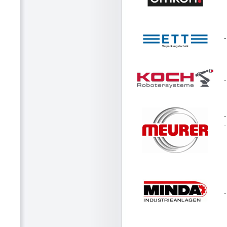
-
-
-