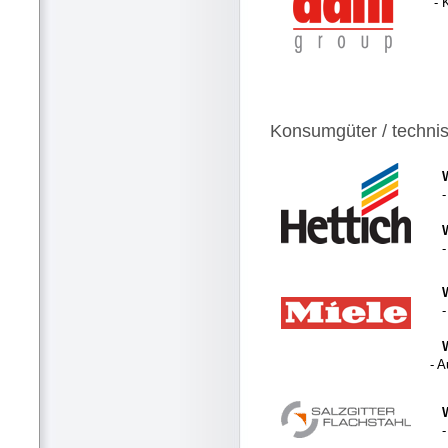
- 
Konsumgüter / techni
- 
-