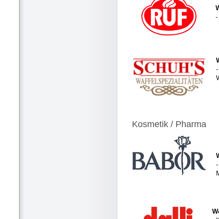
-
-
Kosmetik / Pharma
-
We