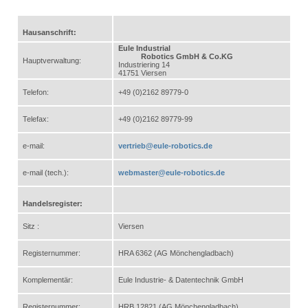
Hausanschrift:
Eule Industrial
Robotics GmbH & Co.KG
Hauptverwaltung:
Industriering 14
41751 Viersen
Telefon:
+49 (0)2162 89779-0
Telefax:
+49 (0)2162 89779-99
e-mail:
vertrieb@eule-robotics.de
e-mail (tech.):
webmaster@eule-robotics.de
Handelsregister:
Sitz :
Viersen
Registernummer:
HRA 6362 (AG Mönchengladbach)
Komplementär:
Eule Industrie- & Datentechnik GmbH
Registernummer:
HRB 12821 (AG Mönchengladbach)