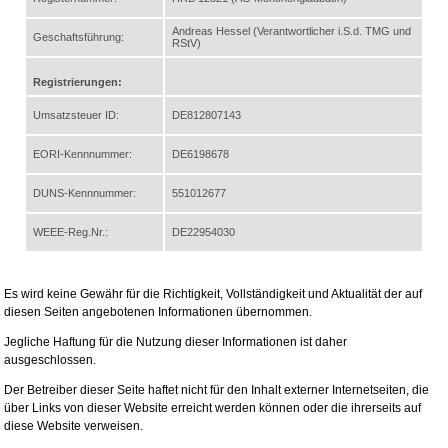
Andreas Hessel (Verantwortlicher i.S.d. TMG und
Geschaftsführung:
RStV)
Registrierungen:
Umsatzsteuer ID:
DE812807143
EORI-Kennnummer:
DE6198678
DUNS-Kennnummer:
551012677
WEEE-Reg.Nr.:
DE22954030
Es wird keine Gewähr für die Richtigkeit, Vollständigkeit und Aktualität der auf
diesen Seiten angebotenen Informationen übernommen.
Jegliche Haftung für die Nutzung dieser Informationen ist daher
ausgeschlossen.
Der Betreiber dieser Seite haftet nicht für den Inhalt externer Internetseiten, die
über Links von dieser Website erreicht werden können oder die ihrerseits auf
diese Website verweisen.