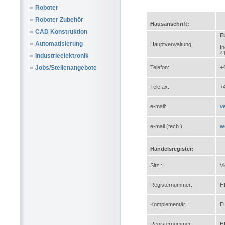
Roboter
Roboter Zubehör
Hausanschrift:
CAD Konstruktion
E
Automatisierung
Hauptverwaltung:
In
4
Industrieelektronik
Telefon:
+
Jobs/Stellenangebote
Telefax:
+
e-mail:
v
e-mail (tech.):
w
Handelsregister:
Sitz :
V
Registernummer:
H
Komplementär:
E
Registernummer:
H