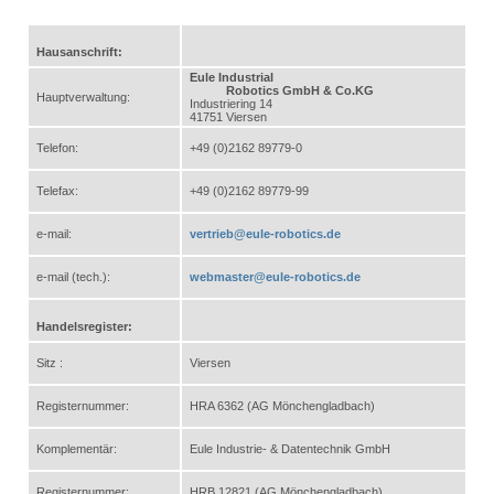
Hausanschrift:
Eule Industrial
Robotics GmbH & Co.KG
Hauptverwaltung:
Industriering 14
41751 Viersen
Telefon:
+49 (0)2162 89779-0
Telefax:
+49 (0)2162 89779-99
e-mail:
vertrieb@eule-robotics.de
e-mail (tech.):
webmaster@eule-robotics.de
Handelsregister:
Sitz :
Viersen
Registernummer:
HRA 6362 (AG Mönchengladbach)
Komplementär:
Eule Industrie- & Datentechnik GmbH
Registernummer:
HRB 12821 (AG Mönchengladbach)