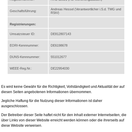
Andreas Hessel (Verantwortlicher i.S.d. TMG und
Geschaftsführung:
RStV)
Registrierungen:
Umsatzsteuer ID:
DE812807143
EORI-Kennnummer:
DE6198678
DUNS-Kennnummer:
551012677
WEEE-Reg.Nr.:
DE22954030
Es wird keine Gewähr für die Richtigkeit, Vollständigkeit und Aktualität der auf
diesen Seiten angebotenen Informationen übernommen.
Jegliche Haftung für die Nutzung dieser Informationen ist daher
ausgeschlossen.
Der Betreiber dieser Seite haftet nicht für den Inhalt externer Internetseiten, die
über Links von dieser Website erreicht werden können oder die ihrerseits auf
diese Website verweisen.