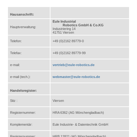
Hausanschrift:
Eule Industrial
Robotics GmbH & Co.KG
Hauptverwaltung:
Industriering 14
41751 Viersen
Telefon:
+49 (0)2162 89779-0
Telefax:
+49 (0)2162 89779-99
e-mail:
vertrieb@eule-robotics.de
e-mail (tech.):
webmaster@eule-robotics.de
Handelsregister:
Sitz :
Viersen
Registernummer:
HRA 6362 (AG Mönchengladbach)
Komplementär:
Eule Industrie- & Datentechnik GmbH
Registernummer:
HRB 12821 (AG Mönchengladbach)