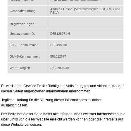
Andreas Hessel (Verantwortlicher i.S.d. TMG und
Geschaftsführung:
RStV)
Registrierungen:
Umsatzsteuer ID:
DE812807143
EORI-Kennnummer:
DE6198678
DUNS-Kennnummer:
551012677
WEEE-Reg.Nr.:
DE22954030
Es wird keine Gewähr für die Richtigkeit, Vollständigkeit und Aktualität der auf
diesen Seiten angebotenen Informationen übernommen.
Jegliche Haftung für die Nutzung dieser Informationen ist daher
ausgeschlossen.
Der Betreiber dieser Seite haftet nicht für den Inhalt externer Internetseiten, die
über Links von dieser Website erreicht werden können oder die ihrerseits auf
diese Website verweisen.