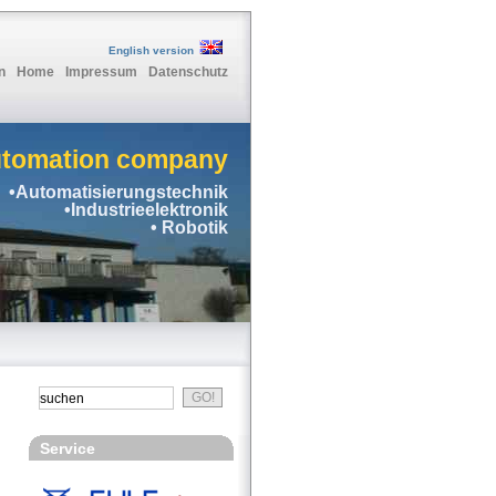
English version
n
Home
Impressum
Datenschutz
utomation company
•Automatisierungstechnik
•Industrieelektronik
• Robotik
Service