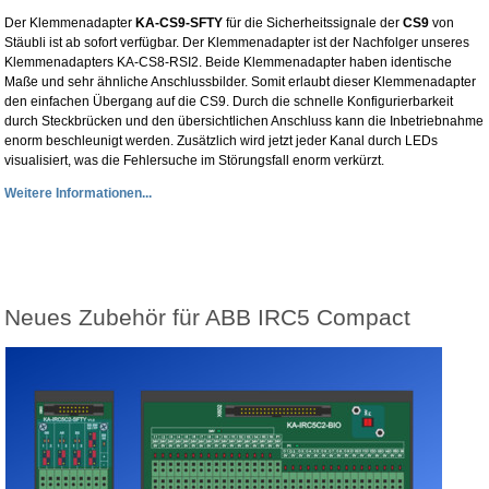
Der Klemmenadapter
KA-CS9-SFTY
für die Sicherheitssignale der
CS9
von
Stäubli ist ab sofort verfügbar. Der Klemmenadapter ist der Nachfolger unseres
Klemmenadapters KA-CS8-RSI2. Beide Klemmenadapter haben identische
Maße und sehr ähnliche Anschlussbilder. Somit erlaubt dieser Klemmenadapter
den einfachen Übergang auf die CS9. Durch die schnelle Konfigurierbarkeit
durch Steckbrücken und den übersichtlichen Anschluss kann die Inbetriebnahme
enorm beschleunigt werden. Zusätzlich wird jetzt jeder Kanal durch LEDs
visualisiert, was die Fehlersuche im Störungsfall enorm verkürzt.
Weitere Informationen...
Neues Zubehör für ABB IRC5 Compact