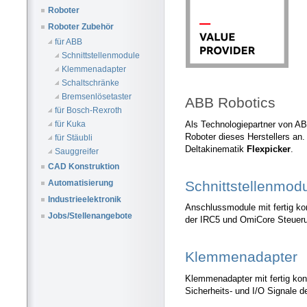
Roboter
Roboter Zubehör
für ABB
Schnittstellenmodule
Klemmenadapter
Schaltschränke
Bremsenlösetaster
ABB Robotics
für Bosch-Rexroth
Als Technologiepartner von AB
für Kuka
Roboter dieses Herstellers an.
für Stäubli
Deltakinematik
Flexpicker
.
Sauggreifer
CAD Konstruktion
Schnittstellenmod
Automatisierung
Industrieelektronik
Anschlussmodule mit fertig kon
Jobs/Stellenangebote
der IRC5 und OmiCore Steuer
Klemmenadapter
Klemmenadapter mit fertig konf
Sicherheits- und I/O Signale 