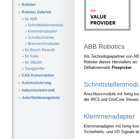
Roboter
Roboter Zubehör
für ABB
Schnittstellenmodule
Klemmenadapter
Schaltschränke
Bremsenlösetaster
ABB Robotics
für Bosch-Rexroth
Als Technologiepartner von AB
für Kuka
Roboter dieses Herstellers an.
für Stäubli
Deltakinematik
Flexpicker
.
Sauggreifer
CAD Konstruktion
Schnittstellenmod
Automatisierung
Industrieelektronik
Anschlussmodule mit fertig kon
Jobs/Stellenangebote
der IRC5 und OmiCore Steuer
Klemmenadapter
Klemmenadapter mit fertig konf
Sicherheits- und I/O Signale 