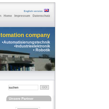
English version
n
Home
Impressum
Datenschutz
utomation company
•Automatisierungstechnik
•Industrieelektronik
• Robotik
Unsere Partner