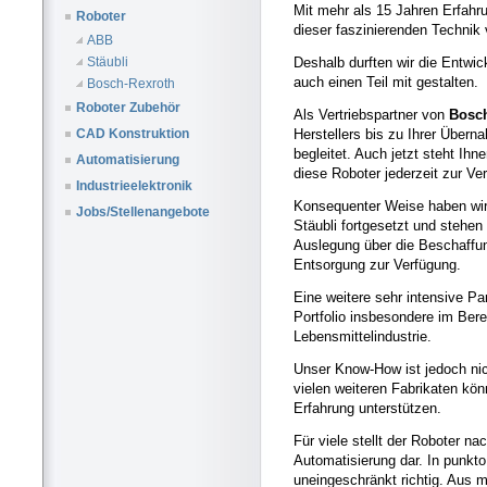
Mit mehr als 15 Jahren Erfahru
Roboter
dieser faszinierenden Technik
ABB
Deshalb durften wir die Entwi
Stäubli
auch einen Teil mit gestalten.
Bosch-Rexroth
Roboter Zubehör
Als Vertriebspartner von
Bosch
Herstellers bis zu Ihrer Über
CAD Konstruktion
begleitet. Auch jetzt steht Ih
Automatisierung
diese Roboter jederzeit zur Ve
Industrieelektronik
Konsequenter Weise haben wir 
Jobs/Stellenangebote
Stäubli fortgesetzt und stehen
Auslegung über die Beschaffun
Entsorgung zur Verfügung.
Eine weitere sehr intensive Pa
Portfolio insbesondere im Ber
Lebensmittelindustrie.
Unser Know-How ist jedoch nic
vielen weiteren Fabrikaten kön
Erfahrung unterstützen.
Für viele stellt der Roboter na
Automatisierung dar. In punkto F
uneingeschränkt richtig. Aus 