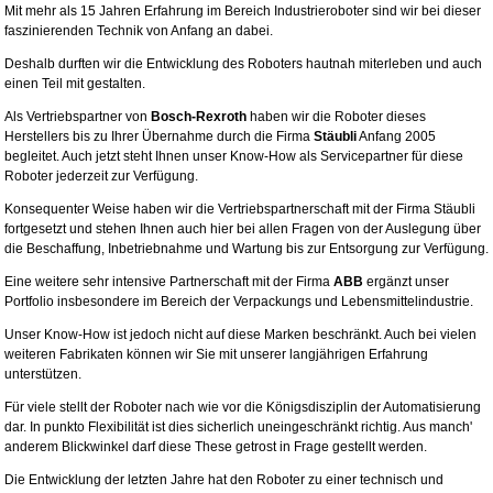
Mit mehr als 15 Jahren Erfahrung im Bereich Industrieroboter sind wir bei dieser
faszinierenden Technik von Anfang an dabei.
Deshalb durften wir die Entwicklung des Roboters hautnah miterleben und auch
einen Teil mit gestalten.
Als Vertriebspartner von
Bosch-Rexroth
haben wir die Roboter dieses
Herstellers bis zu Ihrer Übernahme durch die Firma
Stäubli
Anfang 2005
begleitet. Auch jetzt steht Ihnen unser Know-How als Servicepartner für diese
Roboter jederzeit zur Verfügung.
Konsequenter Weise haben wir die Vertriebspartnerschaft mit der Firma Stäubli
fortgesetzt und stehen Ihnen auch hier bei allen Fragen von der Auslegung über
die Beschaffung, Inbetriebnahme und Wartung bis zur Entsorgung zur Verfügung.
Eine weitere sehr intensive Partnerschaft mit der Firma
ABB
ergänzt unser
Portfolio insbesondere im Bereich der Verpackungs und Lebensmittelindustrie.
Unser Know-How ist jedoch nicht auf diese Marken beschränkt. Auch bei vielen
weiteren Fabrikaten können wir Sie mit unserer langjährigen Erfahrung
unterstützen.
Für viele stellt der Roboter nach wie vor die Königsdisziplin der Automatisierung
dar. In punkto Flexibilität ist dies sicherlich uneingeschränkt richtig. Aus manch'
anderem Blickwinkel darf diese These getrost in Frage gestellt werden.
Die Entwicklung der letzten Jahre hat den Roboter zu einer technisch und