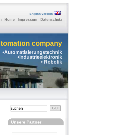
English version
n
Home
Impressum
Datenschutz
utomation company
•Automatisierungstechnik
•Industrieelektronik
• Robotik
Unsere Partner