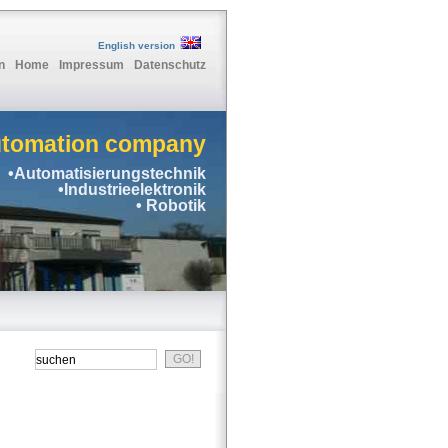
English version
n
Home
Impressum
Datenschutz
utomation company
•Automatisierungstechnik
•Industrieelektronik
• Robotik