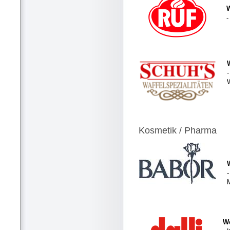
-
-
Kosmetik / Pharma
-
We