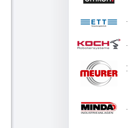
-
-
-