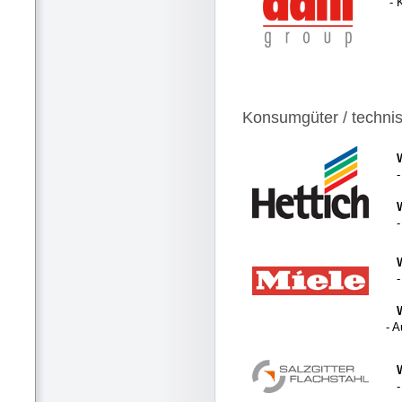
- 
Konsumgüter / techni
- 
-