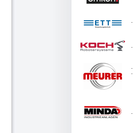
-
-
-