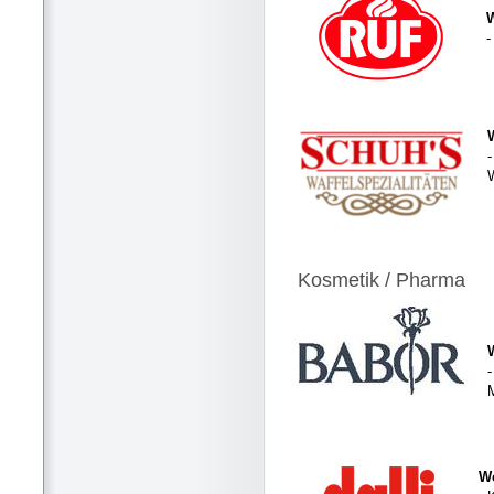
-
-
Kosmetik / Pharma
-
We