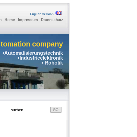
English version
n
Home
Impressum
Datenschutz
utomation company
•Automatisierungstechnik
•Industrieelektronik
• Robotik