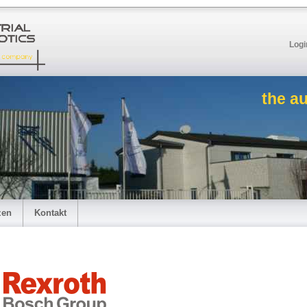
Logi
the a
zen
Kontakt